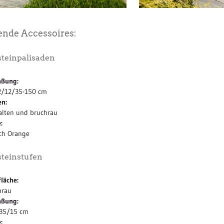
ende Accessoires:
teinpalisaden
ßung:
12/12/35-150 cm
en:
alten und bruchrau
:
sch Orange
teinstufen
läche:
hrau
ßung:
35/15 cm
: