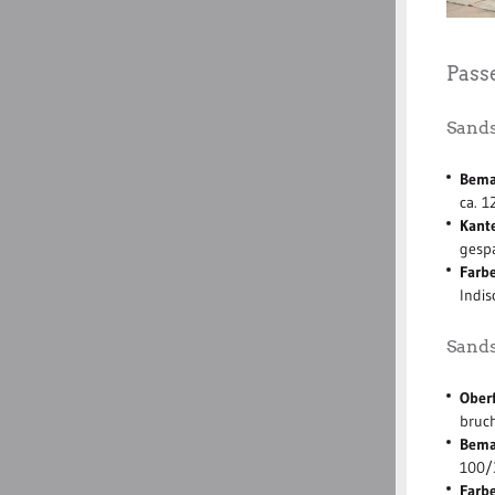
Pass
Sands
Bema
ca. 
Kant
gesp
Farbe
Indi
Sands
Oberf
bruc
Bema
100/
Farbe