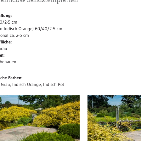
ntico® Sandsteinplatten
ßung:
0/2-5 cm
in Indisch Orange) 60/40/2-5 cm
onal ca. 2-5 cm
läche:
hrau
en:
behauen
iche Farben:
 Grau, Indisch Orange, Indisch Rot