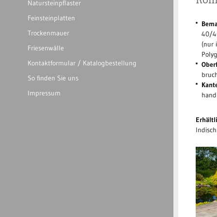
Roma
Natursteinpflaster
Feinsteinplatten
Bema
Trockenmauer
40/4
(nur 
Friesenwälle
Polyg
Kontaktformular / Katalogbestellung
Oberf
bruc
So finden Sie uns
Kant
Impressum
hand
Erhältl
Indisch