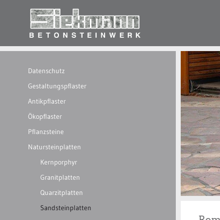
Datenschutz
Gestaltungspflaster
Antikpflaster
Ökopflaster
Pflanzsteine
Natursteinplatten
Kernporphyr
Granitplatten
Quarzitplatten
Sandsteinplatten